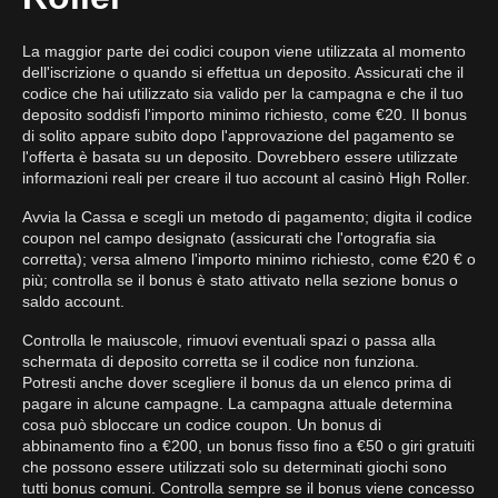
La maggior parte dei codici coupon viene utilizzata al momento
dell'iscrizione o quando si effettua un deposito. Assicurati che il
codice che hai utilizzato sia valido per la campagna e che il tuo
deposito soddisfi l'importo minimo richiesto, come €20. Il bonus
di solito appare subito dopo l'approvazione del pagamento se
l'offerta è basata su un deposito. Dovrebbero essere utilizzate
informazioni reali per creare il tuo account al casinò High Roller.
Avvia la Cassa e scegli un metodo di pagamento; digita il codice
coupon nel campo designato (assicurati che l'ortografia sia
corretta); versa almeno l'importo minimo richiesto, come €20 € o
più; controlla se il bonus è stato attivato nella sezione bonus o
saldo account.
Controlla le maiuscole, rimuovi eventuali spazi o passa alla
schermata di deposito corretta se il codice non funziona.
Potresti anche dover scegliere il bonus da un elenco prima di
pagare in alcune campagne. La campagna attuale determina
cosa può sbloccare un codice coupon. Un bonus di
abbinamento fino a €200, un bonus fisso fino a €50 o giri gratuiti
che possono essere utilizzati solo su determinati giochi sono
tutti bonus comuni. Controlla sempre se il bonus viene concesso