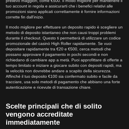
prelievo maggiori, come €500. Il modo migliore per mantenere il
tuo account in regola e assicurarti che i benefici relativi alle
promozioni siano applicati correttamente è fornire informazioni
corrette fin dall'inizio.
Il modo migliore per effettuare un deposito rapido è scegliere un
metodo di deposito istantaneo che non causi troppi problemi
durante il checkout. Questo ti permetterà di utilizzare un codice
promozionale del casinò High Roller rapidamente. Se vuoi
depositare rapidamente tra €20 e €500, cerca metodi che
possano approvare il pagamento in pochi secondi e non
richiedano di cambiare app a metà. Puoi approfittare di offerte a
tempo limitato e iniziare a giocare subito con depositi rapidi, ma
la velocità non dovrebbe andare a scapito della sicurezza.
Affinché il tuo deposito €100 sia confermato subito e facile da
tracciare, usa solo metodi di pagamento che abbiano una forte
autenticazione e ricevute di transazione chiare.
Scelte principali che di solito
vengono accreditate
immediatamente