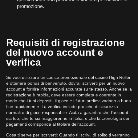
promozione.
Requisiti di registrazione
del nuovo account e
verifica
Se vuoi utilizzare un codice promozionale del casinò High Roller
e ottenere bonus di benvenuto, dovrai iscriverti per un nuovo
account e fornire informazioni accurate su te stesso. Anche se la
registrazione è rapida, deve essere completa e coerente in
modo che i tuoi depositi, il gioco e i futuri prelievi vadano a buon
fine rapidamente. La verifica include pratiche di sicurezza
normali e di gioco responsabile. Aiuta a garantire che l'account
sia tuo, che tu sia maggiorenne in Italia, e che la cronologia dei
pagamenti corrisponda al titolare dell'account.
Cosa ti serve per iscriverti: Quando ti iscrivi, di solito ti verranno