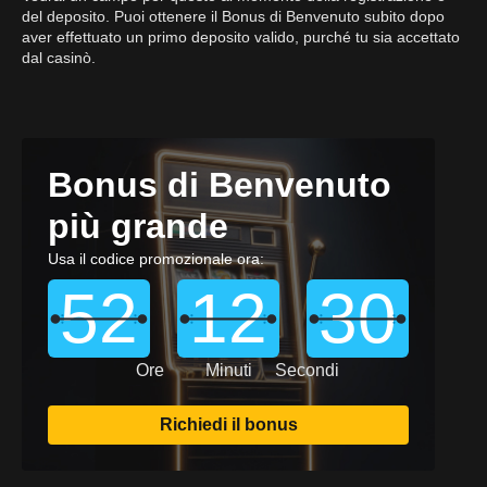
del deposito. Puoi ottenere il Bonus di Benvenuto subito dopo
aver effettuato un primo deposito valido, purché tu sia accettato
dal casinò.
Bonus di Benvenuto
più grande
Usa il codice promozionale ora:
52
12
28
Ore
Minuti
Secondi
Richiedi il bonus