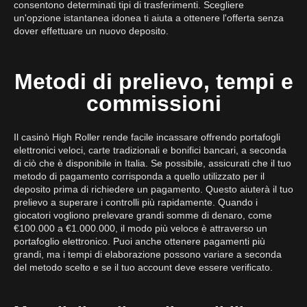
consentono determinati tipi di trasferimenti. Scegliere
un'opzione istantanea idonea ti aiuta a ottenere l'offerta senza
dover effettuare un nuovo deposito.
Metodi di prelievo, tempi e
commissioni
Il casinò High Roller rende facile incassare offrendo portafogli
elettronici veloci, carte tradizionali e bonifici bancari, a seconda
di ciò che è disponibile in Italia. Se possibile, assicurati che il tuo
metodo di pagamento corrisponda a quello utilizzato per il
deposito prima di richiedere un pagamento. Questo aiuterà il tuo
prelievo a superare i controlli più rapidamente. Quando i
giocatori vogliono prelevare grandi somme di denaro, come
€100.000 a €1.000.000, il modo più veloce è attraverso un
portafoglio elettronico. Puoi anche ottenere pagamenti più
grandi, ma i tempi di elaborazione possono variare a seconda
del metodo scelto e se il tuo account deve essere verificato.