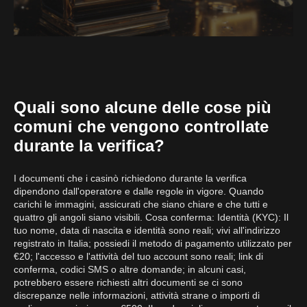
Quali sono alcune delle cose più
comuni che vengono controllate
durante la verifica?
I documenti che i casinò richiedono durante la verifica
dipendono dall'operatore e dalle regole in vigore. Quando
carichi le immagini, assicurati che siano chiare e che tutti e
quattro gli angoli siano visibili. Cosa conferma: Identità (KYC): Il
tuo nome, data di nascita e identità sono reali; vivi all'indirizzo
registrato in Italia; possiedi il metodo di pagamento utilizzato per
€20; l'accesso e l'attività del tuo account sono reali; link di
conferma, codici SMS o altre domande; in alcuni casi,
potrebbero essere richiesti altri documenti se ci sono
discrepanze nelle informazioni, attività strane o importi di