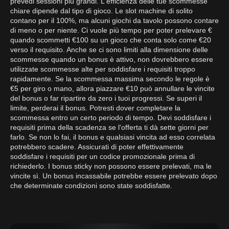
prevedi sessioni più grandi. L'efficienza delle tue scommesse
chiare dipende dal tipo di gioco. Le slot machine di solito
contano per il 100%, ma alcuni giochi da tavolo possono contare
di meno o per niente. Ci vuole più tempo per poter prelevare €
quando scommetti €100 su un gioco che conta solo come €20
verso il requisito. Anche se ci sono limiti alla dimensione delle
scommesse quando un bonus è attivo, non dovrebbero essere
utilizzate scommesse alte per soddisfare i requisiti troppo
rapidamente. Se la scommessa massima secondo le regole è
€5 per giro o mano, allora piazzare €10 può annullare le vincite
del bonus o far ripartire da zero i tuoi progressi. Se superi il
limite, perderai il bonus. Potresti dover completare la
scommessa entro un certo periodo di tempo. Devi soddisfare i
requisiti prima della scadenza se l'offerta ti dà sette giorni per
farlo. Se non lo fai, il bonus e qualsiasi vincita ad esso correlata
potrebbero scadere. Assicurati di poter effettivamente
soddisfare i requisiti per un codice promozionale prima di
richiederlo. I bonus sticky non possono essere prelevati, ma le
vincite sì. Un bonus incassabile potrebbe essere prelevato dopo
che determinate condizioni sono state soddisfatte.