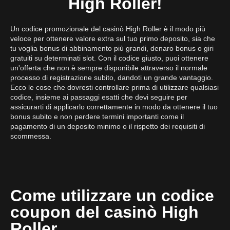
High Roller!
Un codice promozionale del casinò High Roller è il modo più
veloce per ottenere valore extra sul tuo primo deposito, sia che
tu voglia bonus di abbinamento più grandi, denaro bonus o giri
gratuiti su determinati slot. Con il codice giusto, puoi ottenere
un'offerta che non è sempre disponibile attraverso il normale
processo di registrazione subito, dandoti un grande vantaggio.
Ecco le cose che dovresti controllare prima di utilizzare qualsiasi
codice, insieme ai passaggi esatti che devi seguire per
assicurarti di applicarlo correttamente in modo da ottenere il tuo
bonus subito e non perdere termini importanti come il
pagamento di un deposito minimo o il rispetto dei requisiti di
scommessa.
Come utilizzare un codice
coupon del casinò High
Roller