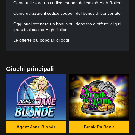
Come utilizzare un codice coupon del casinò High Roller
Come utilizzare il codice coupon del bonus di benvenuto
Oggi puoi ottenere un bonus sul deposito e offerte di giri
gratuiti al casinò High Roller
Le offerte più popolari di oggi
Termini del bonus che influenzano i pagamenti in
denaro reale
Termini e condizioni per incassare quando si ha un
Giochi principali
bonus
Passo per passo
Requisiti di registrazione del nuovo account e verifica
Quali sono alcune delle cose più comuni che vengono
controllate durante la verifica?
Scelte principali che di solito vengono accreditate
immediatamente
Agent Jane Blonde
Break Da Bank