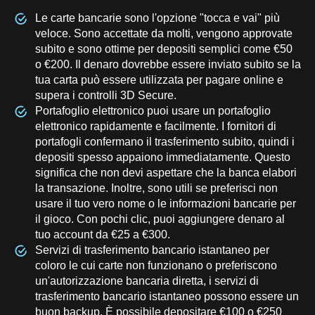
Le carte bancarie sono l'opzione "tocca e vai" più
veloce. Sono accettate da molti, vengono approvate
subito e sono ottime per depositi semplici come €50
o €200. Il denaro dovrebbe essere inviato subito se la
tua carta può essere utilizzata per pagare online e
supera i controlli 3D Secure.
Portafoglio elettronico puoi usare un portafoglio
elettronico rapidamente e facilmente. I fornitori di
portafogli confermano il trasferimento subito, quindi i
depositi spesso appaiono immediatamente. Questo
significa che non devi aspettare che la banca elabori
la transazione. Inoltre, sono utili se preferisci non
usare il tuo vero nome o le informazioni bancarie per
il gioco. Con pochi clic, puoi aggiungere denaro al
tuo account da €25 a €300.
Servizi di trasferimento bancario istantaneo per
coloro le cui carte non funzionano o preferiscono
un'autorizzazione bancaria diretta, i servizi di
trasferimento bancario istantaneo possono essere un
buon backup. È possibile depositare €100 o €250