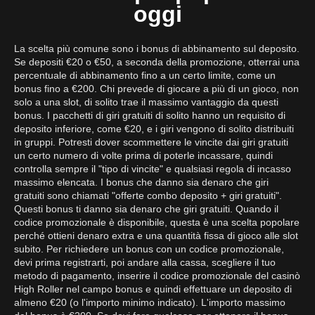
oggi
La scelta più comune sono i bonus di abbinamento sul deposito.
Se depositi €20 o €50, a seconda della promozione, otterrai una
percentuale di abbinamento fino a un certo limite, come un
bonus fino a €200. Chi prevede di giocare a più di un gioco, non
solo a una slot, di solito trae il massimo vantaggio da questi
bonus. I pacchetti di giri gratuiti di solito hanno un requisito di
deposito inferiore, come €20, e i giri vengono di solito distribuiti
in gruppi. Potresti dover scommettere le vincite dai giri gratuiti
un certo numero di volte prima di poterle incassare, quindi
controlla sempre il "tipo di vincite" e qualsiasi regola di incasso
massimo elencata. I bonus che danno sia denaro che giri
gratuiti sono chiamati "offerte combo deposito + giri gratuiti".
Questi bonus ti danno sia denaro che giri gratuiti. Quando il
codice promozionale è disponibile, questa è una scelta popolare
perché ottieni denaro extra e una quantità fissa di gioco alle slot
subito. Per richiedere un bonus con un codice promozionale,
devi prima registrarti, poi andare alla cassa, scegliere il tuo
metodo di pagamento, inserire il codice promozionale del casinò
High Roller nel campo bonus e quindi effettuare un deposito di
almeno €20 (o l'importo minimo indicato). L'importo massimo