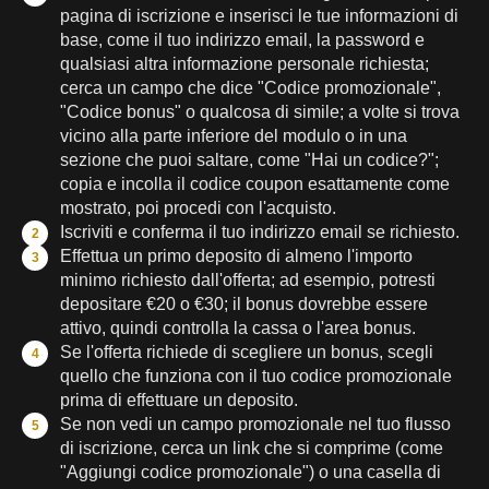
pagina di iscrizione e inserisci le tue informazioni di
base, come il tuo indirizzo email, la password e
qualsiasi altra informazione personale richiesta;
cerca un campo che dice "Codice promozionale",
"Codice bonus" o qualcosa di simile; a volte si trova
vicino alla parte inferiore del modulo o in una
sezione che puoi saltare, come "Hai un codice?";
copia e incolla il codice coupon esattamente come
mostrato, poi procedi con l'acquisto.
Iscriviti e conferma il tuo indirizzo email se richiesto.
Effettua un primo deposito di almeno l'importo
minimo richiesto dall'offerta; ad esempio, potresti
depositare €20 o €30; il bonus dovrebbe essere
attivo, quindi controlla la cassa o l'area bonus.
Se l'offerta richiede di scegliere un bonus, scegli
quello che funziona con il tuo codice promozionale
prima di effettuare un deposito.
Se non vedi un campo promozionale nel tuo flusso
di iscrizione, cerca un link che si comprime (come
"Aggiungi codice promozionale") o una casella di