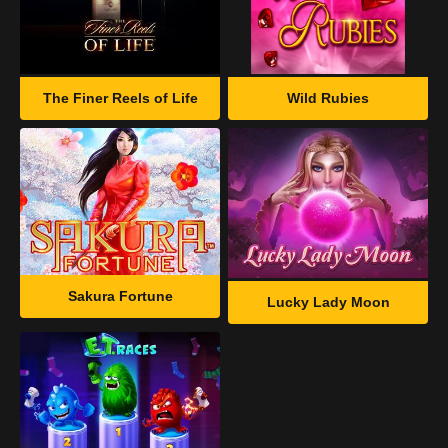
The Finer Reels of Life
Grace Of Cleopatra
Sakura Fortune
Lucky Lady Moon