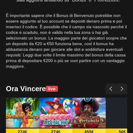
È importante sapere che il Bonus di Benvenuto potrebbe non
essere aggiunto al tuo account se depositi denaro prima e poi
inserisci il codice. È possibile che il campo sia nascosto perché il
codice è scaduto, non è valido nella tua zona o hai già
selezionato un bonus. La maggior parte dei giocatori scopre che
un deposito da €20 a €50 funziona bene, così il bonus ha
abbastanza denaro per giocare alle slot e soddisfare eventuali
requisiti. Leggi due volte il limite massimo del bonus della cassa
prima di depositare €200 o più se vuoi partire con un vantaggio
maggiore.
Ora Vincere
274€
274€
455€
50€