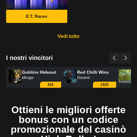
E.T. Races
Vedi tutto
I nostri vincitori
Goblins Hideout
Red Chilli Wins
L
Mirage
Dissent
Ei
42€
192€
Ottieni le migliori offerte
bonus con un codice
promozionale del casinò