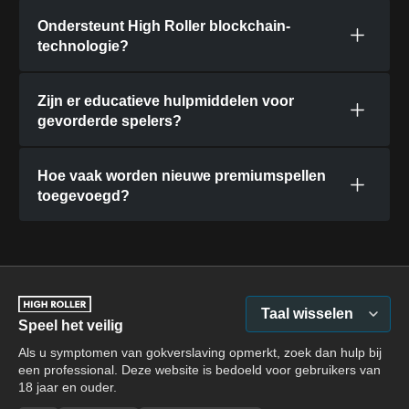
Ondersteunt High Roller blockchain-
technologie?
Zijn er educatieve hulpmiddelen voor
gevorderde spelers?
Hoe vaak worden nieuwe premiumspellen
toegevoegd?
Taal wisselen
Speel het veilig
Als u symptomen van gokverslaving opmerkt, zoek dan hulp bij
een professional. Deze website is bedoeld voor gebruikers van
18 jaar en ouder.