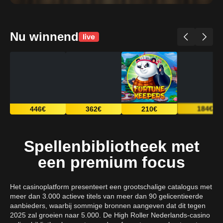
Nu winnend
446€
362€
210€
184€
Spellenbibliotheek met
een premium focus
Het casinoplatform presenteert een grootschalige catalogus met
meer dan 3.000 actieve titels van meer dan 90 gelicentieerde
aanbieders, waarbij sommige bronnen aangeven dat dit tegen
2025 zal groeien naar 5.000. De High Roller Nederlands-casino