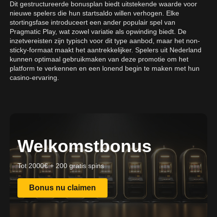
Dit gestructureerde bonusplan biedt uitstekende waarde voor
nieuwe spelers die hun startsaldo willen verhogen. Elke
stortingsfase introduceert een ander populair spel van
Pragmatic Play, wat zowel variatie als opwinding biedt. De
inzetvereisten zijn typisch voor dit type aanbod, maar het non-
sticky-formaat maakt het aantrekkelijker. Spelers uit Nederland
kunnen optimaal gebruikmaken van deze promotie om het
platform te verkennen en een lonend begin te maken met hun
casino-ervaring.
Welkomstbonus
Tot 2000€ + 200 gratis spins
Bonus nu claimen