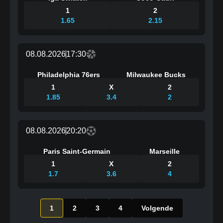
1
2
1.65
2.15
08.08.2026
17:30
Philadelphia 76ers
Milwaukee Bucks
1
X
2
1.85
3.4
2
08.08.2026
20:20
Paris Saint-Germain
Marseille
1
X
2
1.7
3.6
4
1
2
3
4
Volgende