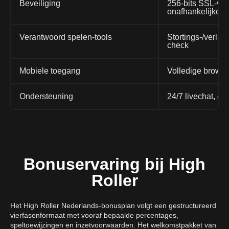
Beveiliging
256-bits SSL-ver
onafhankelijke 
Verantwoord spelen-tools
Stortings-/verlies-
check
Mobiele toegang
Volledige browse
Ondersteuning
24/7 livechat, e-m
Bonuservaring bij High
Roller
Het High Roller Nederlands-bonusplan volgt een gestructureerd
vierfasenformaat met vooraf bepaalde percentages,
speltoewijzingen en inzetvoorwaarden. Het welkomstpakket van