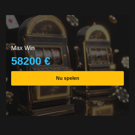
Max Win
58200 €
Nu spelen