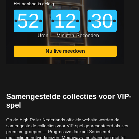
Het aanbod is geldig:
52
12
29
Uren
Minuten
Seconden
Nu live meedoen
Samengestelde collecties voor VIP-
spel
Op de High Roller Nederlands officiële website worden de
samengestelde collecties voor VIP-spel gepresenteerd als zes
premium groepen — Progressive Jackpot Series met
multimiljoen netwerkprijzen, Megaways-mechanieken met tot