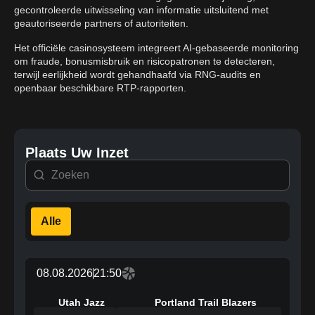
gecontroleerde uitwisseling van informatie uitsluitend met
geautoriseerde partners of autoriteiten.
Het officiële casinosysteem integreert AI-gebaseerde monitoring
om fraude, bonusmisbruik en risicopatronen te detecteren,
terwijl eerlijkheid wordt gehandhaafd via RNG-audits en
openbaar beschikbare RTP-rapporten.
Plaats Uw Inzet
Alle
08.08.2026
21:50
Utah Jazz
Portland Trail Blazers