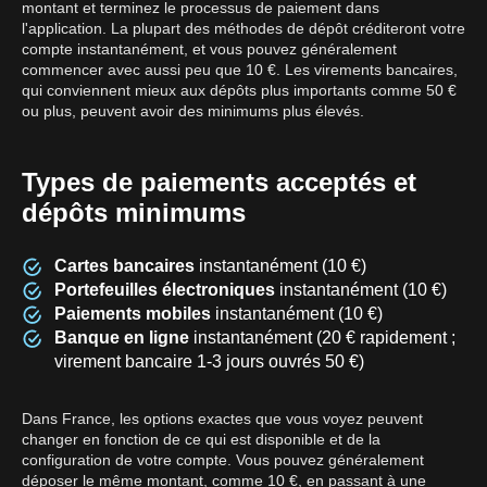
montant et terminez le processus de paiement dans
l'application. La plupart des méthodes de dépôt créditeront votre
compte instantanément, et vous pouvez généralement
commencer avec aussi peu que 10 €. Les virements bancaires,
qui conviennent mieux aux dépôts plus importants comme 50 €
ou plus, peuvent avoir des minimums plus élevés.
Types de paiements acceptés et
dépôts minimums
Cartes bancaires
instantanément (10 €)
Portefeuilles électroniques
instantanément (10 €)
Paiements mobiles
instantanément (10 €)
Banque en ligne
instantanément (20 € rapidement ;
virement bancaire 1-3 jours ouvrés 50 €)
Dans France, les options exactes que vous voyez peuvent
changer en fonction de ce qui est disponible et de la
configuration de votre compte. Vous pouvez généralement
déposer le même montant, comme 10 €, en passant à une