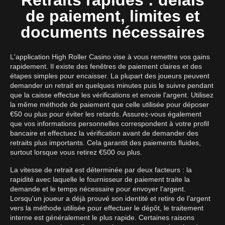
Retraits rapides : délais
de paiement, limites et
documents nécessaires
L'application High Roller Casino vise à vous remettre vos gains
rapidement. Il existe des fenêtres de paiement claires et des
étapes simples pour encaisser. La plupart des joueurs peuvent
demander un retrait en quelques minutes puis le suivre pendant
que la caisse effectue les vérifications et envoie l'argent. Utilisez
la même méthode de paiement que celle utilisée pour déposer
€50 ou plus pour éviter les retards. Assurez-vous également
que vos informations personnelles correspondent à votre profil
bancaire et effectuez la vérification avant de demander des
retraits plus importants. Cela garantit des paiements fluides,
surtout lorsque vous retirez €500 ou plus.
La vitesse de retrait est déterminée par deux facteurs : la
rapidité avec laquelle le fournisseur de paiement traite la
demande et le temps nécessaire pour envoyer l'argent.
Lorsqu'un joueur a déjà prouvé son identité et retire de l'argent
vers la méthode utilisée pour effectuer le dépôt, le traitement
interne est généralement le plus rapide. Certaines raisons