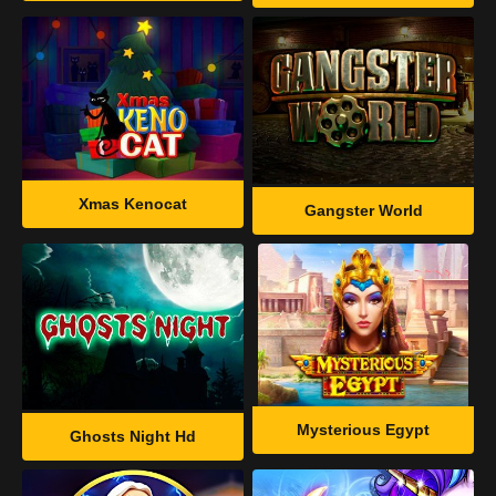
Montants maximum et minimum pouvant être retirés
L'application High Roller Casino dispose de limites de
mise, de tables à enjeux élevés et de règles concernant
les plus gros gains
Sécurité des opérations bancaires mobiles, chiffrement
et outils de jeu responsable
Sécurité et chiffrement pour les paiements mobiles
Xmas Kenocat
Gangster World
Outils de jeu responsable dans l'application
Babushkas
Ghosts Night Hd