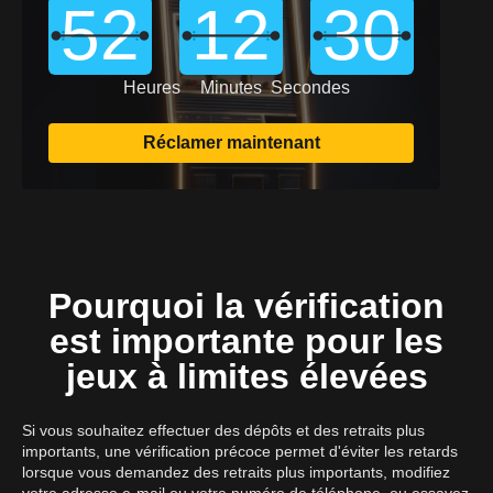
52
12
28
Heures
Minutes
Secondes
Réclamer maintenant
Pourquoi la vérification
est importante pour les
jeux à limites élevées
Si vous souhaitez effectuer des dépôts et des retraits plus
importants, une vérification précoce permet d'éviter les retards
lorsque vous demandez des retraits plus importants, modifiez