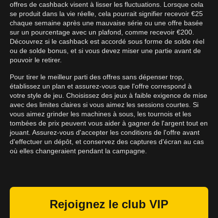
offres de cashback visent à lisser les fluctuations. Lorsque cela
se produit dans la vie réelle, cela pourrait signifier recevoir €25
chaque semaine après une mauvaise série ou une offre basée
sur un pourcentage avec un plafond, comme recevoir €200.
Découvrez si le cashback est accordé sous forme de solde réel
ou de solde bonus, et si vous devez miser une partie avant de
pouvoir le retirer.
Pour tirer le meilleur parti des offres sans dépenser trop,
établissez un plan et assurez-vous que l'offre correspond à
votre style de jeu. Choisissez des jeux à faible exigence de mise
avec des limites claires si vous aimez les sessions courtes. Si
vous aimez grinder les machines à sous, les tournois et les
tombées de prix peuvent vous aider à gagner de l'argent tout en
jouant. Assurez-vous d'accepter les conditions de l'offre avant
d'effectuer un dépôt, et conservez des captures d'écran au cas
où elles changeraient pendant la campagne.
Rejoignez le club VIP