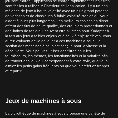
jeu sont claires, l'application se charge rapidement et les filtres
sont faciles à utiliser. À l'intérieur de l'application, il y a un bon
mélange de jeux à haute volatilité avec un plus grand potentiel
de variation et de classiques à faible volatilité stables qui vous
aident à jouer plus longtemps. Les meilleurs casinos en direct
offrent des flux de haute qualité, des croupiers professionnels et
des limites de table qui peuvent être ajustées pour s'adapter à
la fois aux jeux à faibles enjeux et à ceux à enjeux élevés. Vous
aurez vraiment envie de jouer à ces machines à sous. La
section des machines à sous est conçue pour la vitesse et la
découverte. Vous pouvez utiliser des filtres pour les
fournisseurs, les thèmes, les fonctionnalités et la volatilité afin
de trouver des jeux qui correspondent à votre style, que vous
aimiez les petits gains fréquents ou que vous préfériez frapper
et repartir.
Jeux de machines à sous
La bibliothèque de machines à sous propose une variété de