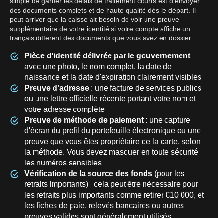
simple de garder les délais de traitement courts est d'envoyer
des documents complets et de haute qualité dès le départ. Il
peut arriver que la caisse ait besoin de voir une preuve
supplémentaire de votre identité si votre compte affiche un
français différent des documents que vous avez en dossier.
Pièce d'identité délivrée par le gouvernement
avec une photo, le nom complet, la date de
naissance et la date d'expiration clairement visibles
Preuve d'adresse
: une facture de services publics
ou une lettre officielle récente portant votre nom et
votre adresse complète
Preuve de méthode de paiement
: une capture
d'écran du profil du portefeuille électronique ou une
preuve que vous êtes propriétaire de la carte, selon
la méthode. Vous devez masquer en toute sécurité
les numéros sensibles
Vérification de la source des fonds
(pour les
retraits importants) : cela peut être nécessaire pour
les retraits plus importants comme retirer €10 000, et
les fiches de paie, relevés bancaires ou autres
preuves valides sont généralement utilisés