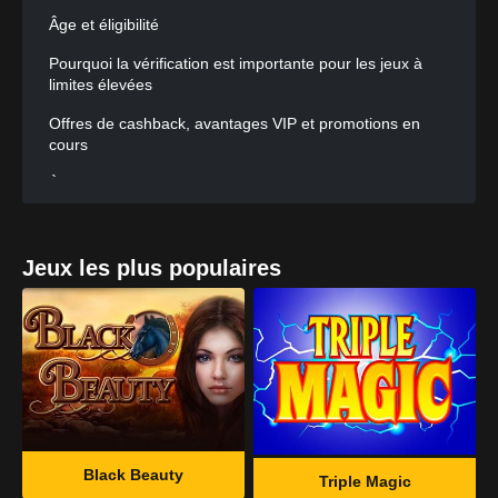
Âge et éligibilité
Pourquoi la vérification est importante pour les jeux à
limites élevées
Offres de cashback, avantages VIP et promotions en
cours
À quoi s'attendre des offres en cours
Jeux de l'application High Roller Casino
Jeux de machines à sous
Jeux les plus populaires
Expérience de casino en direct
Dépôts en argent réel : méthodes de paiement
acceptées et minimums
Types de paiements acceptés et dépôts minimums
Retraits rapides : délais de paiement, limites et
documents nécessaires
Black Beauty
Triple Magic