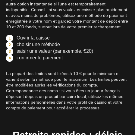
autre option instantanée si l'une est temporairement
indisponible. Conseil : si vous voulez encaisser plus rapidement
et avec moins de problèmes, utilisez une méthode de paiement
enregistrée à votre nom et gardez votre montant de dépôt entre
10 et 200 fonds, surtout lors de votre premier rechargement.
Ouvrir la caisse
choisir une méthode
saisir une valeur (par exemple, €20)
confirmer le paiement
La plupart des limites sont fixées à 10 € pour le minimum et
varient selon la méthode pour le maximum. Les limites peuvent
être modifiées après les vérifications du compte.
Correspondance des noms : si vous êtes un joueur français
déposant depuis un produit bancaire local, utilisez les mêmes
informations personnelles dans votre profil de casino et votre
compte de paiement pour accélérer le processus.