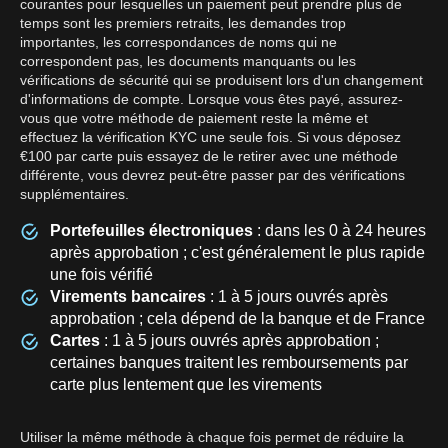
courantes pour lesquelles un paiement peut prendre plus de
temps sont les premiers retraits, les demandes trop
importantes, les correspondances de noms qui ne
correspondent pas, les documents manquants ou les
vérifications de sécurité qui se produisent lors d'un changement
d'informations de compte. Lorsque vous êtes payé, assurez-
vous que votre méthode de paiement reste la même et
effectuez la vérification KYC une seule fois. Si vous déposez
€100 par carte puis essayez de le retirer avec une méthode
différente, vous devrez peut-être passer par des vérifications
supplémentaires.
Portefeuilles électroniques
: dans les 0 à 24 heures
après approbation ; c'est généralement le plus rapide
une fois vérifié
Virements bancaires
: 1 à 5 jours ouvrés après
approbation ; cela dépend de la banque et de France
Cartes
: 1 à 5 jours ouvrés après approbation ;
certaines banques traitent les remboursements par
carte plus lentement que les virements
Utiliser la même méthode à chaque fois permet de réduire la