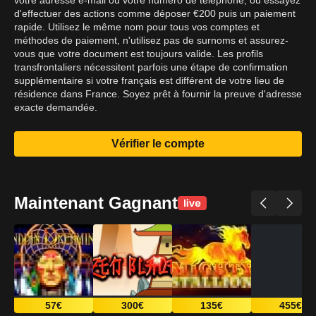
votre adresse e-mail ou votre numéro de téléphone, ou essayez
d'effectuer des actions comme déposer €200 puis un paiement
rapide. Utilisez le même nom pour tous vos comptes et
méthodes de paiement, n'utilisez pas de surnoms et assurez-
vous que votre document est toujours valide. Les profils
transfrontaliers nécessitent parfois une étape de confirmation
supplémentaire si votre français est différent de votre lieu de
résidence dans France. Soyez prêt à fournir la preuve d'adresse
exacte demandée.
Vérifier le compte
Maintenant Gagnant
57€
300€
135€
455€