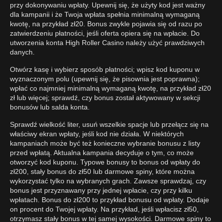
przy dokonywaniu wpłaty. Upewnij się, że użyty kod jest ważny
dla kampanii i że Twoja wpłata spełnia minimalną wymaganą
kwotę, na przykład zł20. Bonus zwykle pojawia się od razu po
zatwierdzeniu płatności, jeśli oferta opiera się na wpłacie. Do
utworzenia konta High Roller Casino należy użyć prawdziwych
danych.
Otwórz kasę i wybierz sposób płatności; wpisz kod kuponu w
wyznaczonym polu (upewnij się, że pisownia jest poprawna);
wpłać co najmniej minimalną wymaganą kwotę, na przykład zł20
zł lub więcej; sprawdź, czy bonus został aktywowany w sekcji
bonusów lub salda konta.
Sprawdź wielkość liter, usuń wszelkie spacje lub przełącz się na
właściwy ekran wpłaty, jeśli kod nie działa. W niektórych
kampaniach może być też konieczne wybranie bonusu z listy
przed wpłatą. Aktualna kampania decyduje o tym, co może
otworzyć kod kuponu. Typowe bonusy to bonus od wpłaty do
zł200, stały bonus do zł50 lub darmowe spiny, które można
wykorzystać tylko na wybranych grach. Zawsze sprawdzaj, czy
bonus jest przyznawany przy jednej wpłacie, czy przy kilku
wpłatach. Bonus do zł200 to przykład bonusu od wpłaty. Dodaje
on procent do Twojej wpłaty. Na przykład, jeśli wpłacisz zł50,
otrzymasz stały bonus w tej samej wysokości. Darmowe spiny to