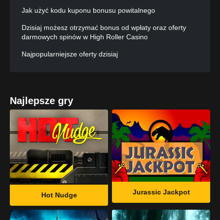
Jak użyć kodu kuponu bonusu powitalnego
Dzisiaj możesz otrzymać bonus od wpłaty oraz oferty
darmowych spinów w High Roller Casino
Najpopularniejsze oferty dzisiaj
Warunki bonusu wpływające na wypłaty gotówki
Regulamin wypłat przy aktywnym bonusie
Najlepsze gry
Krok po kroku
Wymagania rejestracji nowego konta oraz weryfikacja
Jakie są najczęstsze elementy sprawdzane podczas
weryfikacji?
Najlepsze opcje, które zwykle są księgowane
natychmiast
Jurassic Jackpot
Metody wypłat, terminy i opłaty
Hot Nudge
Dostępne metody wypłat, czasy i typowe opłaty