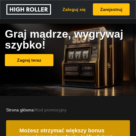
Zaloguj się
Zarejestruj
Graj mądrze, wygrywaj
szybko!
Zagraj teraz
Strona główna
Kod promocyjny
Możesz otrzymać większy bonus