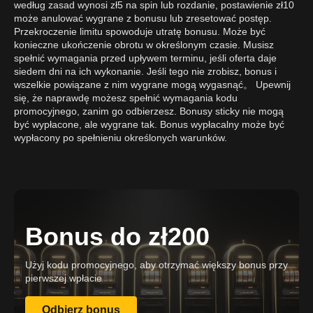
według zasad wynosi zł5 na spin lub rozdanie, postawienie zł10
może anulować wygrane z bonusu lub zresetować postęp.
Przekroczenie limitu spowoduje utratę bonusu. Może być
konieczne ukończenie obrotu w określonym czasie. Musisz
spełnić wymagania przed upływem terminu, jeśli oferta daje
siedem dni na ich wykonanie. Jeśli tego nie zrobisz, bonus i
wszelkie powiązane z nim wygrane mogą wygasnąć。 Upewnij
się, że naprawdę możesz spełnić wymagania kodu
promocyjnego, zanim go odbierzesz. Bonusy sticky nie mogą
być wypłacone, ale wygrane tak. Bonus wypłacalny może być
wypłacony po spełnieniu określonych warunków.
Bonus do zł200
Użyj kodu promocyjnego, aby otrzymać większy bonus przy
pierwszej wpłacie
Odbierz bonus