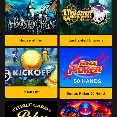
House of Fun
Enchanted Unicorn
Kick Off
Bonus Poker 50 Hand