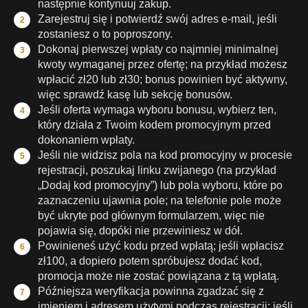
następnie kontynuuj zakup.
Zarejestruj się i potwierdź swój adres e-mail, jeśli
zostaniesz o to poproszony.
Dokonaj pierwszej wpłaty co najmniej minimalnej
kwoty wymaganej przez ofertę; na przykład możesz
wpłacić zł20 lub zł30; bonus powinien być aktywny,
więc sprawdź kasę lub sekcję bonusów.
Jeśli oferta wymaga wyboru bonusu, wybierz ten,
który działa z Twoim kodem promocyjnym przed
dokonaniem wpłaty.
Jeśli nie widzisz pola na kod promocyjny w procesie
rejestracji, poszukaj linku zwijanego (na przykład
„Dodaj kod promocyjny”) lub pola wyboru, które po
zaznaczeniu ujawnia pole; na telefonie pole może
być ukryte pod głównym formularzem, więc nie
pojawia się, dopóki nie przewiniesz w dół.
Powinieneś użyć kodu przed wpłatą; jeśli wpłacisz
zł100, a dopiero potem spróbujesz dodać kod,
promocja może nie zostać powiązana z tą wpłatą.
Późniejsza weryfikacja powinna zgadzać się z
imieniem i adresem użytymi podczas rejestracji; jeśli