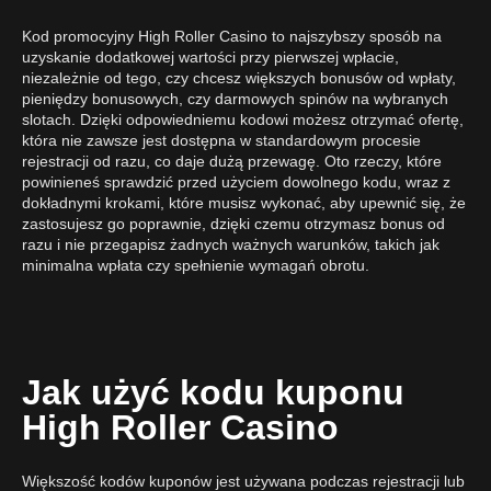
Kod promocyjny High Roller Casino to najszybszy sposób na
uzyskanie dodatkowej wartości przy pierwszej wpłacie,
niezależnie od tego, czy chcesz większych bonusów od wpłaty,
pieniędzy bonusowych, czy darmowych spinów na wybranych
slotach. Dzięki odpowiedniemu kodowi możesz otrzymać ofertę,
która nie zawsze jest dostępna w standardowym procesie
rejestracji od razu, co daje dużą przewagę. Oto rzeczy, które
powinieneś sprawdzić przed użyciem dowolnego kodu, wraz z
dokładnymi krokami, które musisz wykonać, aby upewnić się, że
zastosujesz go poprawnie, dzięki czemu otrzymasz bonus od
razu i nie przegapisz żadnych ważnych warunków, takich jak
minimalna wpłata czy spełnienie wymagań obrotu.
Jak użyć kodu kuponu
High Roller Casino
Większość kodów kuponów jest używana podczas rejestracji lub