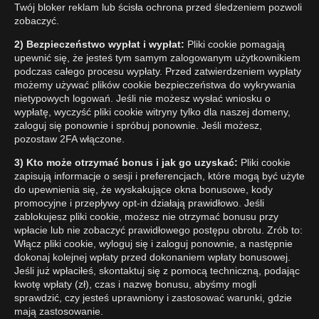
Twój bloker reklam lub ścisła ochrona przed śledzeniem pozwoli
zobaczyć.
2) Bezpieczeństwo wypłat i wypłat:
Pliki cookie pomagają
upewnić się, że jesteś tym samym zalogowanym użytkownikiem
podczas całego procesu wypłaty. Przed zatwierdzeniem wypłaty
możemy używać plików cookie bezpieczeństwa do wykrywania
nietypowych logowań. Jeśli nie możesz wysłać wniosku o
wypłatę, wyczyść pliki cookie witryny tylko dla naszej domeny,
zaloguj się ponownie i spróbuj ponownie. Jeśli możesz,
pozostaw 2FA włączone.
3) Kto może otrzymać bonus i jak go uzyskać:
Pliki cookie
zapisują informacje o sesji i preferencjach, które mogą być użyte
do upewnienia się, że wyskakujące okna bonusowe, kody
promocyjne i przepływy opt-in działają prawidłowo. Jeśli
zablokujesz pliki cookie, możesz nie otrzymać bonusu przy
wpłacie lub nie zobaczyć prawidłowego postępu obrotu. Zrób to:
Włącz pliki cookie, wyloguj się i zaloguj ponownie, a następnie
dokonaj kolejnej wpłaty przed dokonaniem wpłaty bonusowej.
Jeśli już wpłaciłeś, skontaktuj się z pomocą techniczną, podając
kwotę wpłaty (zł), czas i nazwę bonusu, abyśmy mogli
sprawdzić, czy jesteś uprawniony i zastosować warunki, gdzie
mają zastosowanie.