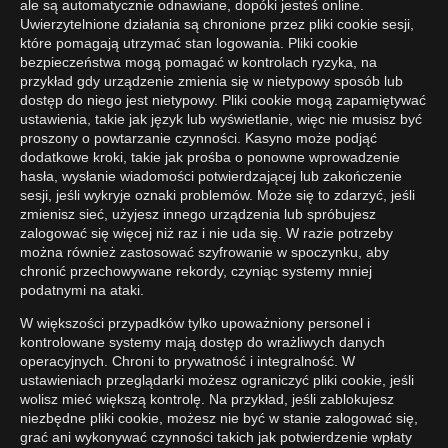
ale są automatycznie odnawiane, dopóki jesteś online.
Uwierzytelnione działania są chronione przez pliki cookie sesji,
które pomagają utrzymać stan logowania. Pliki cookie
bezpieczeństwa mogą pomagać w kontrolach ryzyka, na
przykład gdy urządzenie zmienia się w nietypowy sposób lub
dostęp do niego jest nietypowy. Pliki cookie mogą zapamiętywać
ustawienia, takie jak język lub wyświetlanie, więc nie musisz być
proszony o powtarzanie czynności. Kasyno może podjąć
dodatkowe kroki, takie jak prośba o ponowne wprowadzenie
hasła, wysłanie wiadomości potwierdzającej lub zakończenie
sesji, jeśli wykryje oznaki problemów. Może się to zdarzyć, jeśli
zmienisz sieć, użyjesz innego urządzenia lub spróbujesz
zalogować się więcej niż raz i nie uda się. W razie potrzeby
można również zastosować szyfrowanie w spoczynku, aby
chronić przechowywane rekordy, czyniąc systemy mniej
podatnymi na ataki.
W większości przypadków tylko upoważniony personel i
kontrolowane systemy mają dostęp do wrażliwych danych
operacyjnych. Chroni to prywatność i integralność. W
ustawieniach przeglądarki możesz ograniczyć pliki cookie, jeśli
wolisz mieć większą kontrolę. Na przykład, jeśli zablokujesz
niezbędne pliki cookie, możesz nie być w stanie zalogować się,
grać ani wykonywać czynności takich jak potwierdzenie wpłaty