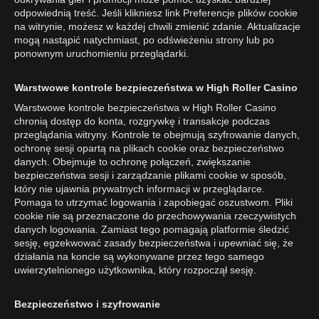
odpowiednią treść. Jeśli klikniesz link Preferencje plików cookie
na witrynie, możesz w każdej chwili zmienić zdanie. Aktualizacje
mogą nastąpić natychmiast, po odświeżeniu strony lub po
ponownym uruchomieniu przeglądarki.
Warstwowe kontrole bezpieczeństwa w High Roller Casino
Warstwowe kontrole bezpieczeństwa w High Roller Casino
chronią dostęp do konta, rozgrywkę i transakcje podczas
przeglądania witryny. Kontrole te obejmują szyfrowanie danych,
ochronę sesji opartą na plikach cookie oraz bezpieczeństwo
danych. Obejmuje to ochronę połączeń, zwiększanie
bezpieczeństwa sesji i zarządzanie plikami cookie w sposób,
który nie ujawnia prywatnych informacji w przeglądarce.
Pomaga to utrzymać logowania i zapobiegać oszustwom. Pliki
cookie nie są przeznaczone do przechowywania rzeczywistych
danych logowania. Zamiast tego pomagają platformie śledzić
sesję, egzekwować zasady bezpieczeństwa i upewniać się, że
działania na koncie są wykonywane przez tego samego
uwierzytelnionego użytkownika, który rozpoczął sesję.
Bezpieczeństwo i szyfrowanie