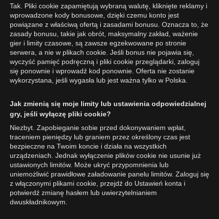
Tak. Pliki cookie zapamiętują wybraną walutę, kliknięte reklamy i
wprowadzone kody bonusowe, dzięki czemu konto jest
powiązane z właściwą ofertą i zasadami bonusu. Oznacza to, że
zasady bonusu, takie jak obrót, maksymalny zakład, ważenie
gier i limity czasowe, są zawsze egzekwowane po stronie
serwera, a nie w plikach cookie. Jeśli bonus nie pojawia się,
wyczyść pamięć podręczną i pliki cookie przeglądarki, zaloguj
się ponownie i wprowadź kod ponownie. Oferta nie zostanie
wykorzystana, jeśli wygasła lub jest ważna tylko w Polska.
Jak zmienią się moje limity lub ustawienia odpowiedzialnej
gry, jeśli wyłączę pliki cookie?
Niezbyt. Zapobieganie sobie przed dokonywaniem wpłat,
traceniem pieniędzy lub graniem przez określony czas jest
bezpieczne na Twoim koncie i działa na wszystkich
urządzeniach. Jednak wyłączenie plików cookie nie usunie już
ustawionych limitów. Może ukryć przypomnienia lub
uniemożliwić prawidłowe załadowanie panelu limitów. Zaloguj się
z włączonymi plikami cookie, przejdź do Ustawień konta i
potwierdź zmianę hasłem lub uwierzytelnianiem
dwuskładnikowym.