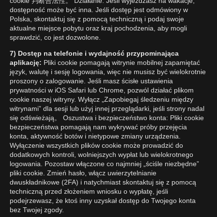
cookie 判断合法性。 Działanie: Jeśli wyjeżdżasz na wakacje,
dostępność może być inna. Jeśli dostęp jest odmówiony w
Polska, skontaktuj się z pomocą techniczną i podaj swoje
aktualne miejsce pobytu oraz kraj pochodzenia, aby mogli
sprawdzić, co jest dozwolone.
7) Dostęp na telefonie i wydajność przypominająca
aplikację:
Pliki cookie pomagają witrynie mobilnej zapamiętać
język, walutę i sesję logowania, więc nie musisz być wielokrotnie
proszony o zalogowanie. Jeśli masz ścisłe ustawienia
prywatności w iOS Safari lub Chrome, pozwól działać plikom
cookie naszej witryny. Wyłącz „Zapobiegaj śledzeniu między
witrynami” dla sesji lub użyj innej przeglądarki, jeśli strony nadal
się odświeżają。 Oszustwa i bezpieczeństwo konta: Pliki cookie
bezpieczeństwa pomagają nam wykrywać próby przejęcia
konta, aktywność botów i nietypowe zmiany urządzenia.
Wyłączenie wszystkich plików cookie może prowadzić do
dodatkowych kontroli, wolniejszych wypłat lub wielokrotnego
logowania. Pozostaw włączone co najmniej „ściśle niezbędne”
pliki cookie. Zmień hasło, włącz uwierzytelnianie
dwuskładnikowe (2FA) i natychmiast skontaktuj się z pomocą
techniczną przed złożeniem wniosku o wypłatę, jeśli
podejrzewasz, że ktoś inny uzyskał dostęp do Twojego konta
bez Twojej zgody.