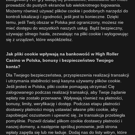
prowadzić do pustych ekranów lub wielokrotnego logowania.
Możemy również używać plików cookie i podobnych narzędzi do
kontroli lokalizacji i zgodności, jeśli jest to konieczne. Dzięki
temu, jeśli Twój obszar w Polska jest ograniczony, możesz nie
mieć dostępu do wszystkich naszych usług. Bądź bezpieczny,
używając silnego hasła, zezwalając na pliki cookie i wylogowując
się z urządzeń, które współdzielisz.
Jak pliki cookie wpływają na bankowość w High Roller
Casino w Polska, bonusy i bezpieczeństwo Twojego
konta?
Dla Twojego bezpieczeństwa, przyspieszenia realizacji transakcji
i utrzymania stabilności sesji kasyna używamy plików cookie.
Jeśli jesteś w Polska, pliki cookie pomagają utrzymać Cię
zalogowanego podczas realizacji transakcji, aby Twoje żądanie
wpłaty nie zostało przerwane. Wpływają również na płatności,
bonusy, limity, weryfikację i dostęp. Podczas etapu płatności
dostawcy płatności mogą ustawiać własne pliki cookie, aby
zapobiegać oszustwom i upewnić się, że transakcja przebiegła
pomyślnie. Pozwól działać plikom cookie dostawcy płatności i
naszej domeny, a następnie spróbuj ponownie, jeśli strona
wpłaty zapętla się lub nie ładuje. Dodaj nas do listy witryn, które