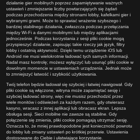
działanie gier mobilnych poprzez zapamiętywanie ważnych
ustawień i zmniejszanie liczby powtarzających się żądań
podczas przechodzenia między stronami lobby, kafelkami gier i
wybranymi grami. Może to sprawiać wrażenie szybszego i
bardziej stabilnego działania, zwłaszcza podczas przełączania
między Wi-Fi a danymi mobilnymi lub między aplikacjami
jednocześnie. Podczas korzystania z sesji pliki cookie mogą
przyspieszyć działanie, zapisując takie rzeczy jak język, filtry
lobby i ostatnią aktywność. Dzięki temu urządzenie iOS lub
Android nie musi wielokrotnie ładować tych samych informacji.
Nadal masz kontrolę; możesz wyłączyć lub usunąć pliki cookie w
dowolnym momencie w ustawieniach urządzenia. Jednak może
to zmniejszyć łatwość i szybkość użytkowania.
Twój telefon będzie ładował się szybciej i łatwiej nawigował. Gdy
pliki cookie są włączone, witryna może zapamiętać sesję i
szybciej ładować strony, więc nie musisz przechodzić przez
wiele monitów i odświeżeń za każdym razem, gdy otwierasz
kasyno, wracasz z innej aplikacji lub obracasz ekran. Lepsza
obsługa sesji. Sieci mobilne nie zawsze są stabilne. Gdy
połączenie się zmienia, pliki cookie pomagają utrzymać sesję.
Oznacza to, że mniej prawdopodobne jest konieczność powrotu
do lobby lub zmiany ustawień po krótkiej przerwie. Ustawienia
dostosowane do Ciebie i ułatwiające korzystanie.