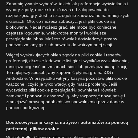
Zapamiętywanie wyborów, takich jak preferencje wyświetlania i
wybory zgody, może skrócić czas od zalogowania do
rozpoczęcia gry. Jest to szczególnie zauważalne na mniejszych
ekranach. Oto, co możesz zobaczyć, jeśli pliki cookie są
blokowane. Nadal możesz grać, ale może być konieczne
częstsze logowanie, wielokrotne monity i wolniejsze
przeglądanie lobby. Możesz również doświadczyć przerw
podczas zmiany gier lub powrotu do wstrzymanej sesji.
Więcej wyskakujących okien zgody na pliki cookie i resetów
preferencji; dłuższe ładowanie list gier i wyników wyszukiwania;
mniejsza ciągłość po zmianach sieci lub przełączaniu aplikacji;
To najlepszy sposób, aby zapewnić płynną grę na iOS i
Androidzie. W przypadku witryny kasyna pozostaw pliki cookie
włączone i czyść je tylko wtedy, gdy masz problemy. Jeśli
wyczyścisz pliki cookie przeglądarki, powinieneś również
zamknąć i ponownie otworzyć ją, aby rozpocząć nową sesję i
zmniejszyć prawdopodobieństwo spowolnienia przez dane w
pamięci podręcznej.
Dostosowywanie kasyna na żywo i automatów za pomocą
preferencji plików cookie
W High Roller Casino preferencje plików cookie pozwalają