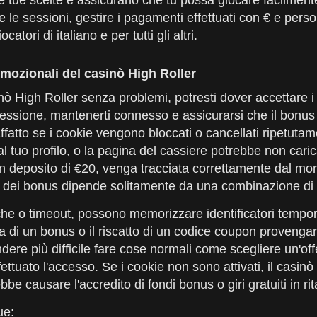
 tue scelte e assicurano che tu possa giocare facilmente su 
e le sessioni, gestire i pagamenti effettuati con € e pers
atori di italiano e per tutti gli altri.
omozionali del casinò High Roller
ò High Roller senza problemi, potresti dover accettare i 
 sessione, mantenerti connesso e assicurarsi che il bonus
ffatto se i cookie vengono bloccati o cancellati ripetu
tuo profilo, o la pagina del cassiere potrebbe non carica
un deposito di €20, venga tracciata correttamente dal mome
e dei bonus dipende solitamente da una combinazione di c
iche o timeout, possono memorizzare identificatori tempora
sta di un bonus o il riscatto di un codice coupon provenga
dere più difficile fare cose normali come scegliere un'off
ttuato l'accesso. Se i cookie non sono attivati, il casi
e causare l'accredito di fondi bonus o giri gratuiti in rita
ue: