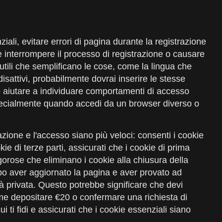
ali, evitare errori di pagina durante la registrazione
e interrompere il processo di registrazione o causare
utili che semplificano le cose, come la lingua che
 disattivi, probabilmente dovrai inserire le stesse
ono aiutare a individuare comportamenti di accesso
specialmente quando accedi da un browser diverso o
azione e l'accesso siano più veloci: consenti i cookie
ie di terze parti, assicurati che i cookie di prima
gorose che eliminano i cookie alla chiusura della
opo aver aggiornato la pagina e aver provato ad
à privata. Questo potrebbe significare che devi
ome depositare €20 o confermare una richiesta di
 ti fidi e assicurati che i cookie essenziali siano