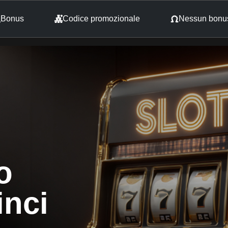
Bonus
Codice promozionale
Nessun bonus
o
inci