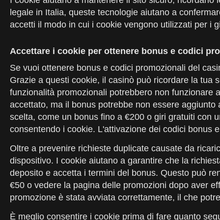
I cookie aiutano a mantenere il sito sicuro, ricordano le
legale in Italia, queste tecnologie aiutano a confermar
accetti il modo in cui i cookie vengono utilizzati per i gioc
Accettare i cookie per ottenere bonus e codici pr
Se vuoi ottenere bonus e codici promozionali del casin
Grazie a questi cookie, il casinò può ricordare la tua
funzionalità promozionali potrebbero non funzionare a
accettato, ma il bonus potrebbe non essere aggiunto al 
scelta, come un bonus fino a €200 o giri gratuiti con 
consentendo i cookie. L'attivazione dei codici bonus 
Oltre a prevenire richieste duplicate causate da ricar
dispositivo. I cookie aiutano a garantire che la richie
deposito e accetta i termini del bonus. Questo può ren
€50 o vedere la pagina delle promozioni dopo aver effe
promozione è stata avviata correttamente, il che potrebb
È meglio consentire i cookie prima di fare quanto seg