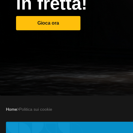
in fretta!
Gioca ora
Home
Politica sui cookie