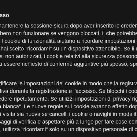
esso
antenere la sessione sicura dopo aver inserito le credenzi
bbero non funzionare se vengono bloccati, il che potrebb
I cookie di funzionalità aiutano a ricordare impostazioni 
 hai scelto "ricordami" su un dispositivo attendibile. Se li
ssi non autorizzati, i cookie relativi alla sicurezza poss
sti essere richiesto di conferme aggiuntive più spesso, 
ificare le impostazioni dei cookie in modo che la registr
va durante la registrazione e l'accesso. Se blocchi i cook
dere ripetutamente. Se utilizzi impostazioni di privacy ri
ista bianca". Le nuove regole sui cookie avranno effetto d
isita sia nuova se cancelli i cookie o navighi in modalit
saggi di verifica e aspettare più a lungo per fare cose c
utilizza "ricordami" solo su un dispositivo personale di cui