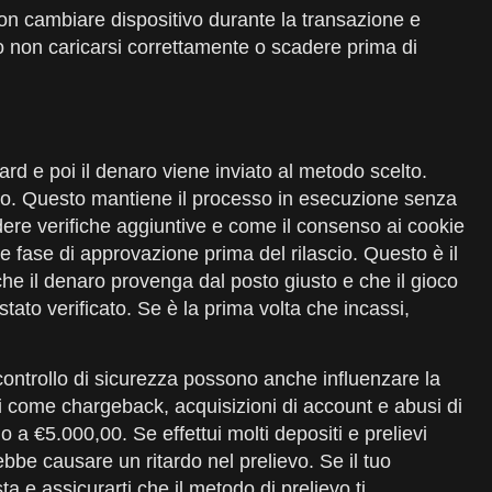
non cambiare dispositivo durante la transazione e
ro non caricarsi correttamente o scadere prima di
ard e poi il denaro viene inviato al metodo scelto.
enso. Questo mantiene il processo in esecuzione senza
edere verifiche aggiuntive e come il consenso ai cookie
ve fase di approvazione prima del rilascio. Questo è il
che il denaro provenga dal posto giusto e che il gioco
tato verificato. Se è la prima volta che incassi,
 controllo di sicurezza possono anche influenzare la
odi come chargeback, acquisizioni di account e abusi di
a €5.000,00. Se effettui molti depositi e prelievi
e causare un ritardo nel prelievo. Se il tuo
a e assicurarti che il metodo di prelievo ti