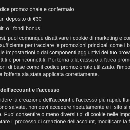
codice promozionale e confermalo
un deposito di €30
uiti o i fondi bonus
gorosi, puoi comunque disattivare i cookie di marketing e 
ufficiente per tracciare le promozioni principali come i b
dalle impostazioni o dai componenti aggiuntivi del tuo br
ttiti e poi riconnettiti. Poi torna alla cassa o all'area p
oni di base come il codice promozionale utilizzato, l'impo
 l'offerta sia stata applicata correttamente.
dell'account e l'accesso
dere la creazione dell'account e l'accesso più rapidi, fluid
ono salvate, non devi accedere ripetutamente e il sito si
e. Puoi consentire o meno diversi tipi di cookie nelle imp
tare il processo di creazione dell'account, modificare la 