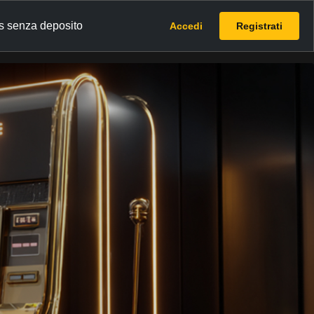
 senza deposito
Accedi
Registrati