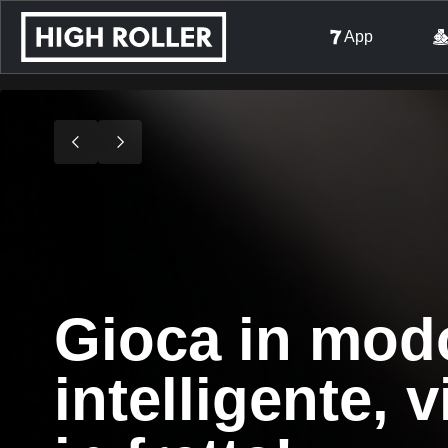
App
Gioca in mod
intelligente, v