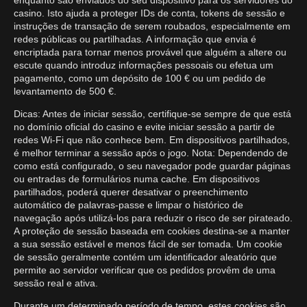
enquanto são enviados do seu dispositivo para os servidores do
casino. Isto ajuda a proteger IDs de conta, tokens de sessão e
instruções de transação de serem roubados, especialmente em
redes públicas ou partilhadas. A informação que envia é
encriptada para tornar menos provável que alguém a altere ou
escute quando introduz informações pessoais ou efetua um
pagamento, como um depósito de 100 € ou um pedido de
levantamento de 500 €.
Dicas: Antes de iniciar sessão, certifique-se sempre de que está
no domínio oficial do casino e evite iniciar sessão a partir de
redes Wi-Fi que não conhece bem. Em dispositivos partilhados,
é melhor terminar a sessão após o jogo. Nota: Dependendo de
como está configurado, o seu navegador pode guardar páginas
ou entradas de formulários numa cache. Em dispositivos
partilhados, poderá querer desativar o preenchimento
automático de palavras-passe e limpar o histórico de
navegação após utilizá-los para reduzir o risco de ser pirateado.
A proteção de sessão baseada em cookies destina-se a manter
a sua sessão estável e menos fácil de ser tomada. Um cookie
de sessão geralmente contém um identificador aleatório que
permite ao servidor verificar que os pedidos provêm de uma
sessão real e ativa.
Durante um determinado período de tempo, estes cookies são