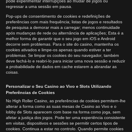
pode experimentar interrupções ao mudar de jogos ou
regressar a uma sessão em pausa.
Pop-ups de consentimento de cookies e redefinições de
preferências com mais frequência; listas de jogos e resultados
de pesquisa a demorar mais a carregar; menos continuidade
após mudanças de rede ou alternância de aplicações; Esta é a
melhor forma de garantir que o seu jogo em iOS e Android
decorre sem problemas. Para o site do casino, mantenha os
cookies ativados e limpe-os apenas quando estiver a ter
problemas. Se limpar os cookies do seu navegador, também
deve fechá-lo e reabri-lo para iniciar uma nova sessão e reduzir
a probabilidade de dados em cache estarem a abrandar as
coisas.
Personalizar o Seu Casino ao Vivo e Slots Utilizando
Preferências de Cookies
No High Roller Casino, as preferências de cookies permitem-lhe
alterar a forma como as suas mesas de Casino ao Vivo e o
lobby de Slots aparecem com base na forma como joga, sem
afetar a justiça dos jogos. Pode ter uma experiência consistente
em visitas, dispositivos e sessões se permitir certos tipos de
cookies. Continua a estar no controlo. Quando permite cookies