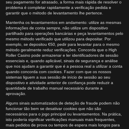
seu pagamento for atrasado, a forma mais rápida de resolver o
problema é completar rapidamente a verificação pedida e
garantir que o método de levantamento lhe pertence.
Mantenha os levantamentos em andamento: utilize as mesmas
informações de conta sempre, não utilize um dispositivo
partilhado para operações bancárias e peça levantamentos pelo
mesmo método verificado que utilizou para depositar. Por
exemplo, se depositou €50, pedir para levantar para o mesmo
método geralmente reduz verificações. Concorda que o High
Roller Casino pode armazenar e ler identificadores de sessão
essenciais e, quando aplicável, sinais de segurança e análise
que nos ajudam a garantir que é a pessoa real a utilizar a conta
quando concorda com cookies. Fazer com que os nossos
sistemas liguem a sua sessão de início de sessão ao seu
dispositivo e atividade anterior de confiança pode reduzir a
quantidade de trabalho manual necessário durante a
aprovação.
Alguns sinais automatizados de deteção de fraude podem não
funcionar tão bem se desativar cookies que não são
necessários para o jogo principal ou levantamentos. Na prática,
isto poderia significar verificações manuais mais frequentes,
mais pedidos de prova ou tempos de espera mais longos para