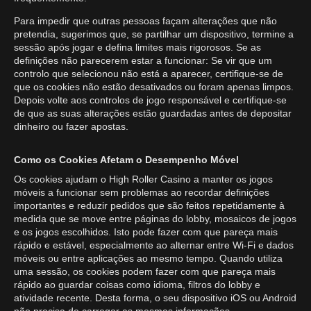
Para impedir que outras pessoas façam alterações que não
pretendia, sugerimos que, se partilhar um dispositivo, termine a
sessão após jogar e defina limites mais rigorosos. Se as
definições não parecerem estar a funcionar: Se vir que um
controlo que selecionou não está a aparecer, certifique-se de
que os cookies não estão desativados ou foram apenas limpos.
Depois volte aos controlos de jogo responsável e certifique-se
de que as suas alterações estão guardadas antes de depositar
dinheiro ou fazer apostas.
Como os Cookies Afetam o Desempenho Móvel
Os cookies ajudam o High Roller Casino a manter os jogos
móveis a funcionar sem problemas ao recordar definições
importantes e reduzir pedidos que são feitos repetidamente à
medida que se move entre páginas do lobby, mosaicos de jogos
e os jogos escolhidos. Isto pode fazer com que pareça mais
rápido e estável, especialmente ao alternar entre Wi-Fi e dados
móveis ou entre aplicações ao mesmo tempo. Quando utiliza
uma sessão, os cookies podem fazer com que pareça mais
rápido ao guardar coisas como idioma, filtros do lobby e
atividade recente. Desta forma, o seu dispositivo iOS ou Android