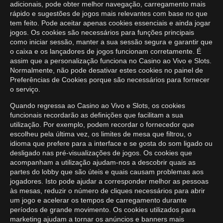
adicionais, pode obter melhor navegação, carregamento mais
rápido e sugestões de jogos mais relevantes com base no que
tem feito. Pode aceitar apenas cookies essenciais e ainda jogar
jogos. Os cookies são necessários para funções principais
como iniciar sessão, manter a sua sessão segura e garantir que
o caixa e os lançadores de jogos funcionam corretamente. É
assim que a personalização funciona no Casino ao Vivo e Slots.
Normalmente, não pode desativar estes cookies no painel de
Preferências de Cookies porque são necessários para fornecer
o serviço.
Quando regressa ao Casino ao Vivo e Slots, os cookies
funcionais recordarão as definições que facilitam a sua
utilização. Por exemplo, podem recordar o fornecedor que
escolheu pela última vez, os limites de mesa que filtrou, o
idioma que prefere para a interface e se gosta do som ligado ou
desligado nas pré-visualizações de jogos. Os cookies que
acompanham a utilização ajudam-nos a descobrir quais as
partes do lobby que são úteis e quais causam problemas aos
jogadores. Isto pode ajudar a corresponder melhor as pessoas
às mesas, reduzir o número de cliques necessários para abrir
um jogo e acelerar os tempos de carregamento durante
períodos de grande movimento. Os cookies utilizados para
marketing ajudam a tornar os anúncios e banners mais