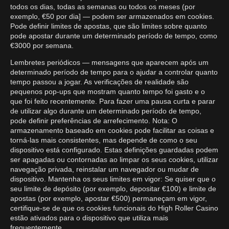
todos os dias, todas as semanas ou todos os meses (por
exemplo, €50 por dia] — podem ser armazenados em cookies.
Pode definir limites de apostas, que são limites sobre quanto
pode apostar durante um determinado período de tempo, como
€3000 por semana.
Lembretes periódicos — mensagens que aparecem após um
determinado período de tempo para o ajudar a controlar quanto
tempo passou a jogar. As verificações de realidade são
pequenos pop-ups que mostram quanto tempo foi gasto e o
que foi feito recentemente. Para fazer uma pausa curta e parar
de utilizar algo durante um determinado período de tempo,
pode definir preferências de arrefecimento. Nota: O
armazenamento baseado em cookies pode facilitar as coisas e
torná-las mais consistentes, mas depende de como o seu
dispositivo está configurado. Estas definições guardadas podem
ser apagadas ou contornadas ao limpar os seus cookies, utilizar
navegação privada, reinstalar um navegador ou mudar de
dispositivo. Mantenha os seus limites em vigor: Se quiser que o
seu limite de depósito (por exemplo, depositar €100) e limite de
apostas (por exemplo, apostar €500) permaneçam em vigor,
certifique-se de que os cookies funcionais do High Roller Casino
estão ativados para o dispositivo que utiliza mais
frequentemente.