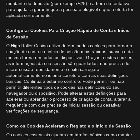
montante do depósito (por exemplo €25) e a hora da tentativa
para ajudar a garantir que a pessoa é elegível e que a oferta foi
aplicada corretamente.
Configurar Cookies Para Criação Rápida de Conta e Início
de Sessão
O High Roller Casino utiliza determinados cookies para tornar a
criação de conta e o início de sessão mais rápidos, suaves e da
mesma forma em todos os dispositivos. Graças a estes cookies,
as informações da sua sessão são guardadas, não precisa de
iniciar sessão repetidamente e o site carregará
automaticamente no idioma correto e com as suas definições
básicas. Continua a estar no controlo. Pode permitir ou não
permitir diferentes tipos de cookies nas definições do seu
navegador ou dispositivo. Pode alterar estas definições para
acelerar ou abrandar o processo de criação de conta, alterar a
frequência com que precisa de iniciar sessão ou desativar
verificações de segurança.
Como os Cookies Aceleram o Registo e o Início de Sessão
Os cookies essenciais ajudam em tarefas básicas como manter