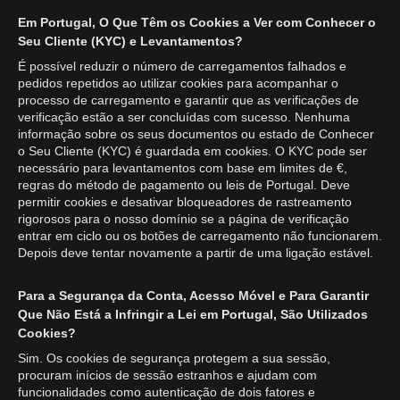
Em Portugal, O Que Têm os Cookies a Ver com Conhecer o
Seu Cliente (KYC) e Levantamentos?
É possível reduzir o número de carregamentos falhados e
pedidos repetidos ao utilizar cookies para acompanhar o
processo de carregamento e garantir que as verificações de
verificação estão a ser concluídas com sucesso. Nenhuma
informação sobre os seus documentos ou estado de Conhecer
o Seu Cliente (KYC) é guardada em cookies. O KYC pode ser
necessário para levantamentos com base em limites de €,
regras do método de pagamento ou leis de Portugal. Deve
permitir cookies e desativar bloqueadores de rastreamento
rigorosos para o nosso domínio se a página de verificação
entrar em ciclo ou os botões de carregamento não funcionarem.
Depois deve tentar novamente a partir de uma ligação estável.
Para a Segurança da Conta, Acesso Móvel e Para Garantir
Que Não Está a Infringir a Lei em Portugal, São Utilizados
Cookies?
Sim. Os cookies de segurança protegem a sua sessão,
procuram inícios de sessão estranhos e ajudam com
funcionalidades como autenticação de dois fatores e