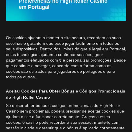
Preferências no High Roller Casino
em Portugal
Os cookies ajudam a manter o site seguro, recordam as suas
escolhas e garantem que pode jogar facilmente em todos os
seus dispositivos. Dentro dos limites do que é legal em Portugal,
estas tecnologias ajudam a confirmar sessões, gerir
pagamentos efetuados com € e personalizar promoções. Desde
que continue a navegar, concorda com a forma como os
cookies são utilizados para jogadores de português e para
todos os outros.
Aceitar Cookies Para Obter Bónus e Códigos Promocionais
do High Roller Casino
Se quiser obter bónus e códigos promocionais do High Roller
Casino sem problemas, poderá precisar de aceitar cookies que
ajudam o site a funcionar corretamente. Graças a estes
cookies, o casino pode recordar a sua sessão, mantê-lo com
sessão iniciada e garantir que o bónus é aplicado corretamente