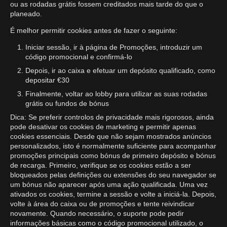
ou as rodadas grátis fossem creditados mais tarde do que o
planeado.
É melhor permitir cookies antes de fazer o seguinte:
Iniciar sessão, ir à página de Promoções, introduzir um
código promocional e confirmá-lo
Depois, ir ao caixa e efetuar um depósito qualificado, como
depositar €30
Finalmente, voltar ao lobby para utilizar as suas rodadas
grátis ou fundos de bónus
Dica: Se preferir controlos de privacidade mais rigorosos, ainda
pode desativar os cookies de marketing e permitir apenas
cookies essenciais. Desde que não sejam mostrados anúncios
personalizados, isto é normalmente suficiente para acompanhar
promoções principais como bónus de primeiro depósito e bónus
de recarga. Primeiro, verifique se os cookies estão a ser
bloqueados pelas definições ou extensões do seu navegador se
um bónus não aparecer após uma ação qualificada. Uma vez
ativados os cookies, termine a sessão e volte a iniciá-la. Depois,
volte à área do caixa ou de promoções e tente reivindicar
novamente. Quando necessário, o suporte pode pedir
informações básicas como o código promocional utilizado, o