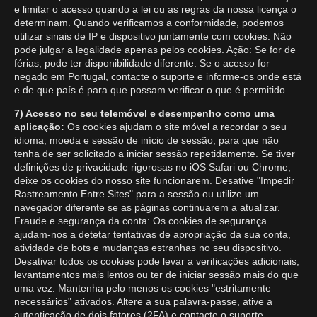
e limitar o acesso quando a lei ou as regras da nossa licença o
determinam. Quando verificamos a conformidade, podemos
utilizar sinais de IP e dispositivo juntamente com cookies. Não
pode julgar a legalidade apenas pelos cookies. Ação: Se for de
férias, pode ter disponibilidade diferente. Se o acesso for
negado em Portugal, contacte o suporte e informe-os onde está
e de que país é para que possam verificar o que é permitido.
7) Acesso no seu telemóvel e desempenho como uma
aplicação:
Os cookies ajudam o site móvel a recordar o seu
idioma, moeda e sessão de início de sessão, para que não
tenha de ser solicitado a iniciar sessão repetidamente. Se tiver
definições de privacidade rigorosas no iOS Safari ou Chrome,
deixe os cookies do nosso site funcionarem. Desative "Impedir
Rastreamento Entre Sites" para a sessão ou utilize um
navegador diferente se as páginas continuarem a atualizar.
Fraude e segurança da conta: Os cookies de segurança
ajudam-nos a detetar tentativas de apropriação da sua conta,
atividade de bots e mudanças estranhas no seu dispositivo.
Desativar todos os cookies pode levar a verificações adicionais,
levantamentos mais lentos ou ter de iniciar sessão mais do que
uma vez. Mantenha pelo menos os cookies "estritamente
necessários" ativados. Altere a sua palavra-passe, ative a
autenticação de dois fatores (2FA) e contacte o suporte